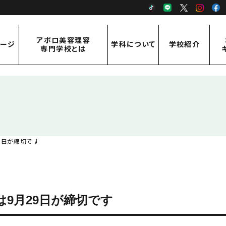
TikTok
LINE
X
Inst
アポロ美容理容
ページ
学科について
学校紹介
専門学校とは
アポロ美容理容専門学校とは
学科紹介
学校紹介
ご挨拶・概要
美容科
先生紹介
アクセス
理容科
9日が締切です
通信課程 従事者コース
通信課程 修得者コース
は9月29日が締切です