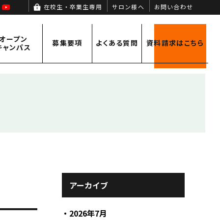
agram
Facebook
YouTube
在校生・卒業生専用
サロン様へ
お問い合わせ
オープン
募集要項
よくある
質問
資料請求
はこちら
キャンパス
オープンキャンパス情報
募集要項
キャンパスライフ
学費サポート
アーカイブ
2026年7月