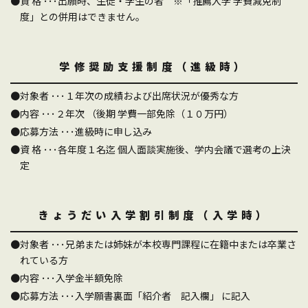
資 格 ･･･出願時、生徒・学生の者 ※「推薦入学 学費減免制
度」との併用はできません。
学修奨励支援制度（進級時）
対象者 ･･･１年次の成績および出席状況が優秀な方
内容 ･･･２年次 （後期 学費一部免除（１０万円）
応募方法 ･･･進級時に申し込み
資 格 ･･･各年度１名迄 個人面談実施後、学内会議で選考の上決
定
きょうだい入学割引制度（入学時）
対象者 ･･･兄弟または姉妹が本校専門課程に在籍中または卒業さ
れている方
内容 ･･･入学金半額免除
応募方法 ･･･入学願書裏面「紹介者 記入欄」 に記入