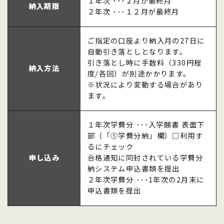
１年次 ･･･２月が最終月
納入期限
２年次 ･･･１２月が最終月
ご指定の口座より納入月の27日に
自動引き落としとなります。
引き落とし時に手数料（330円程
納入方法
度/各回）が別途かかります。
※状況により変動する場合があり
ます。
１年次学費分 ･･･入学願書 表面下
部（「①学費分納」欄）□利用す
るにチェック
申し込み
合格通知に同封されている学費分
納システム申込書類を提出
２年次学費分 ･･･1年次の2月末に
申込書類を提出