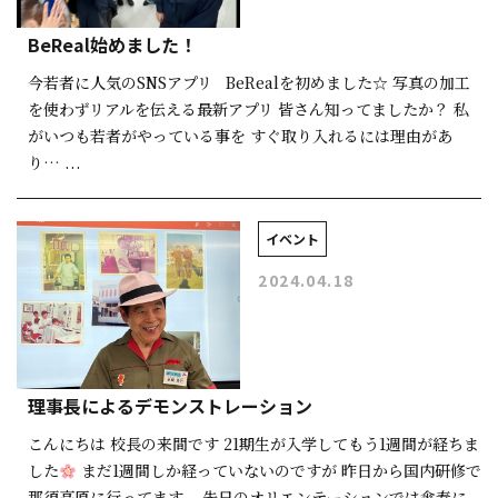
BeReal始めました！
今若者に人気のSNSアプリ BeRealを初めました☆ 写真の加工
を使わずリアルを伝える最新アプリ 皆さん知ってましたか？ 私
がいつも若者がやっている事を すぐ取り入れるには理由があ
り… ...
イベント
2024.04.18
理事長によるデモンストレーション
こんにちは 校長の来間です 21期生が入学してもう1週間が経ちま
した
まだ1週間しか経っていないのですが 昨日から国内研修で
那須高原に行ってます。 先日のオリエンテーションでは傘寿に