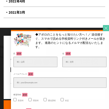
2021年4月
2021年3月
氏
必須
名
必須
職業実践専門課程文部科学大臣認定校
メールアドレス
必須
〒192-0903
東京都八王子市万町23-2
TEL：042-621-6161
Google Map
希望学科
必須
美容科
理容科
通信課程
未定
資料請求はこちら