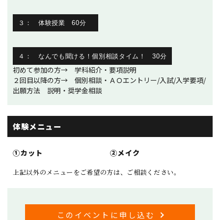
３： 体験授業 60分
４： なんでも聞ける！個別相談タイム！ 30分
初めて参加の方→ 学科紹介・要項説明
２回目以降の方→ 個別相談・ＡＯエントリー/入試/入学要項/
出願方法 説明・奨学金相談
体験メニュー
①カット
②メイク
上記以外のメニューをご希望の方は、ご相談ください。
このイベントに申し込む