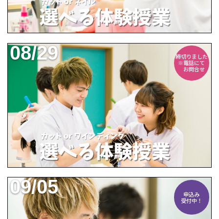
08/29
締切りました
※電話にて
お問合せ
09/05
申込み
受付中！