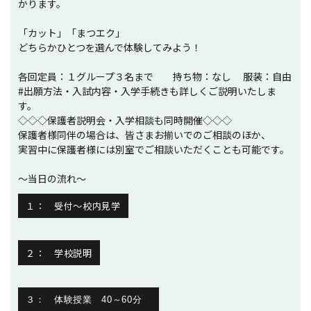
かります。
「カット」「まつエク」
どちらかひとつを選んで体験してみよう！
各回定員：１グループ３名まで 持ち物：なし 服装：自由
#出願方法・入試内容・入学手続きも詳しくご説明いたしま
す。
◇◇◇保護者説明会・入学相談も同時開催◇◇◇
保護者様同伴の場合は、皆さまお揃いでのご相談のほか、
実習中に保護者様には別室でご相談いただくことも可能です。
～当日の流れ～
１： 受付～校内見学
２： 学校説明
３： 体験授業 40～60分