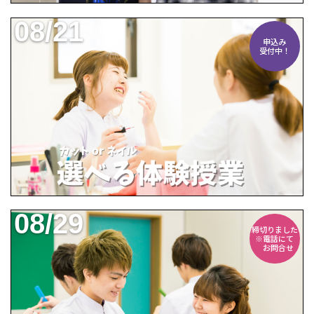
08/21
申込み
受付中！
08/29
締切りました
※電話にて
お問合せ