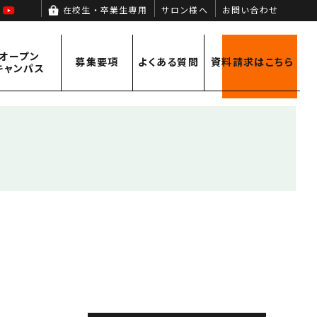
agram
Facebook
YouTube
在校生・卒業生専用
サロン様へ
お問い合わせ
オープン
募集要項
よくある
質問
資料請求
はこちら
キャンパス
オープンキャンパス情報
募集要項
キャンパスライフ
学費サポート