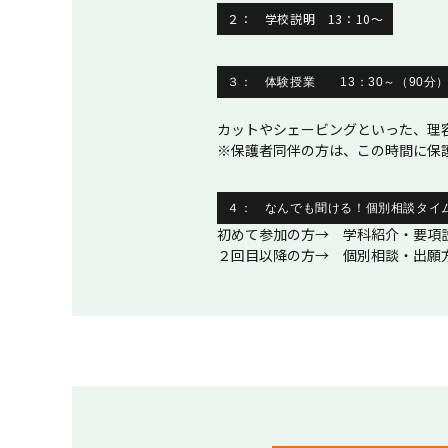
２： 学校説明 13：10～
３： 体験授業
13：30～（90分
カットやシェービングといった、理
※保護者同伴の方は、この時間に保
４： なんでも聞ける！個別相談タイ
初めて参加の方→ 学科紹介・要項説
２回目以降の方→ 個別相談・出願