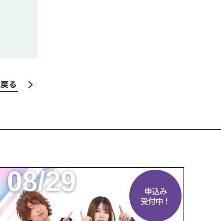
へ戻る
08/29
申込み
受付中！