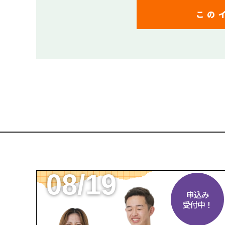
この
08/19
申込み
受付中！