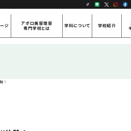
TikTok
LINE
X
Inst
アポロ美容理容
ページ
学科について
学校紹介
専門学校とは
アポロ美容理容専門学校とは
学科紹介
学校紹介
ご挨拶・概要
美容科
先生紹介
アクセス
理容科
験！
通信課程 従事者コース
通信課程 修得者コース