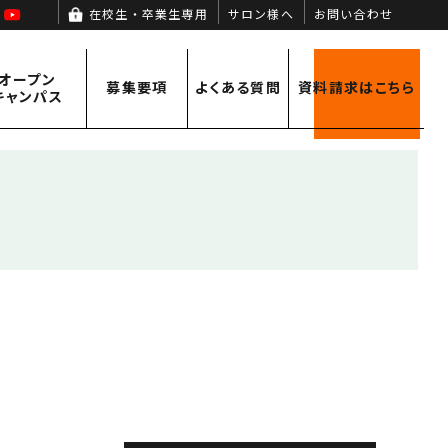
agram
Facebook
YouTube
在校生・卒業生専用
サロン様へ
お問い合わせ
オープン
募集要項
よくある
質問
資料請求
はこちら
キャンパス
オープンキャンパス情報
募集要項
キャンパスライフ
学費サポート