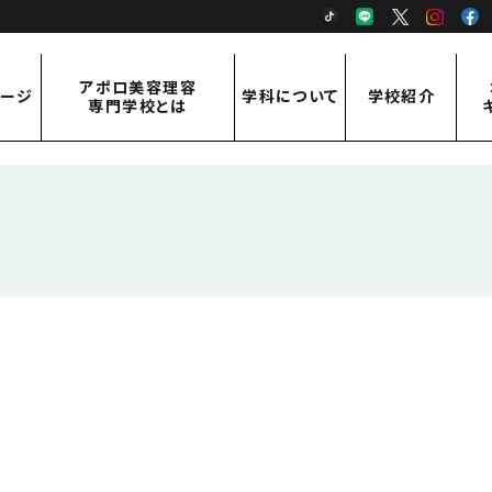
TikTok
LINE
X
Inst
アポロ美容理容
ページ
学科について
学校紹介
専門学校とは
アポロ美容理容専門学校とは
学科紹介
学校紹介
ご挨拶・概要
美容科
先生紹介
アクセス
理容科
通信課程 従事者コース
通信課程 修得者コース