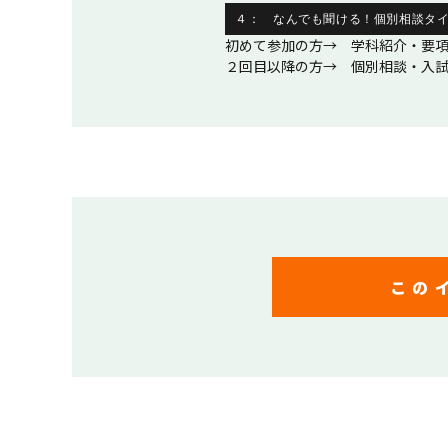
４： なんでも聞ける！個別相談タ
初めて参加の方→ 学科紹介・要
２回目以降の方→ 個別相談・入試
この