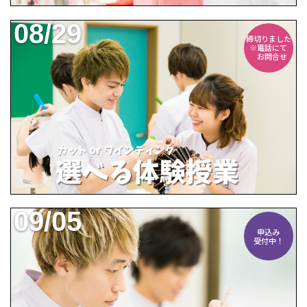
08/29
締切りました
※電話にて
お問合せ
09/05
申込み
受付中！