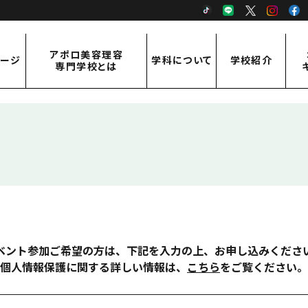
TikTok
LINE
X
Inst
アポロ美容理容
ページ
学科について
学校紹介
専門学校とは
アポロ美容理容専門学校とは
学科紹介
学校紹介
ご挨拶・概要
美容科
先生紹介
アクセス
理容科
通信課程 従事者コース
通信課程 修得者コース
ベント参加ご希望の方は、下記を入力の上、お申し込みくださ
個人情報保護に関する詳しい情報は、
こちら
をご覧ください。