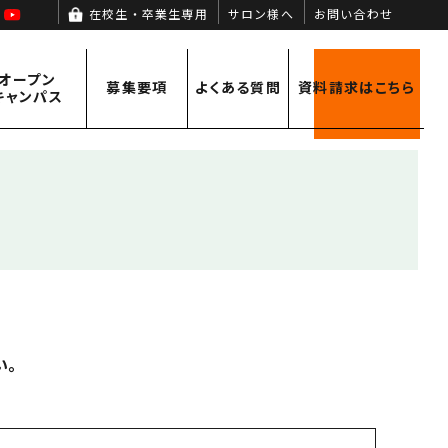
agram
Facebook
YouTube
在校生・卒業生専用
サロン様へ
お問い合わせ
オープン
募集要項
よくある
質問
資料請求
はこちら
キャンパス
オープンキャンパス情報
募集要項
キャンパスライフ
学費サポート
い。