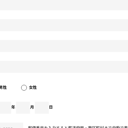
男性
女性
年
月
日
郵便番号を入力すると都道府県・市区町村まで自動で表