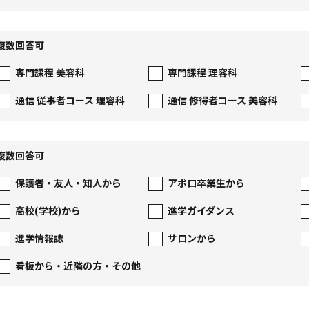
複数回答可
専門課程 美容科
専門課程 理容科
通信 従事者コース 理容科
通信 修得者コース 美容科
複数回答可
保護者・友人・知人から
アポロ卒業生から
高校(学校)から
進学ガイダンス
進学情報誌
サロンから
看板から・近隣の方・その他