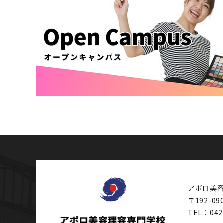
アポロ美
〒192-09
TEL：042