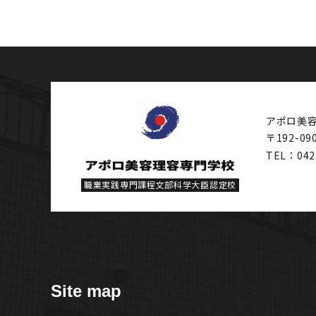
アポロ美
〒192-09
TEL：042
職業実践専門課程文部科学大臣認定校
Site map