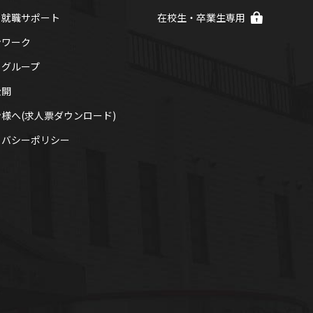
在校生・卒業生
専用
・
就職サポート
ンワーク
ログループ
公開
様へ(求人票ダウンロード)
イバシー
ポリシー