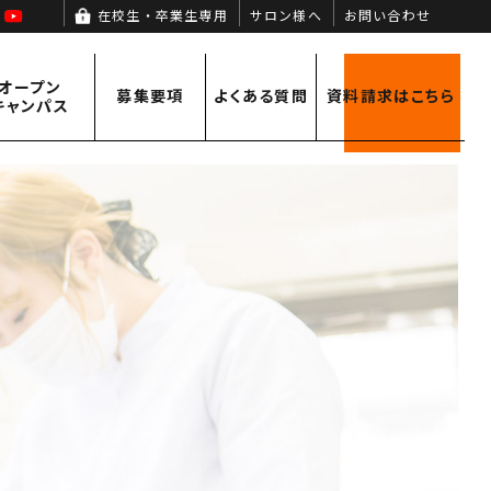
agram
Facebook
YouTube
在校生・卒業生専用
サロン様へ
お問い合わせ
オープン
募集要項
よくある
質問
資料請求
はこちら
キャンパス
オープンキャンパス情報
募集要項
キャンパスライフ
学費サポート