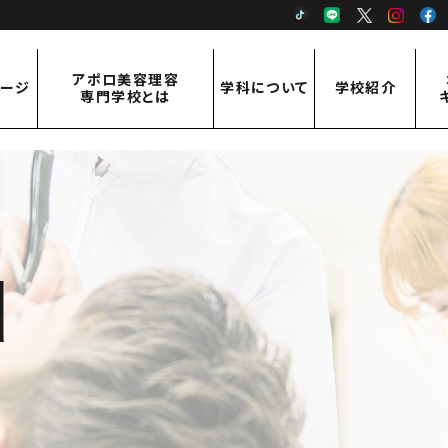
TikTok
LINE
X
Inst
アポロ美容理容
ページ
学科について
学校紹介
専門学校とは
アポロ美容理容専門学校とは
学科紹介
学校紹介
ご挨拶・概要
美容科
先生紹介
アクセス
理容科
d
通信課程 従事者コース
通信課程 修得者コース